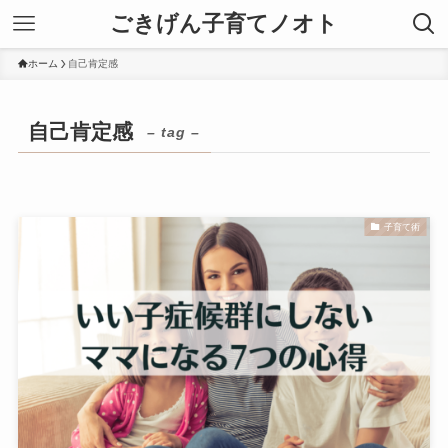
ごきげん子育てノオト
ホーム
自己肯定感
自己肯定感
– tag –
子育て術