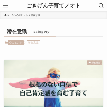
ごきげん子育てノオト
ホーム
心のヒント
潜在意識
潜在意識
– category –
心のヒント
潜在意識
潜在意識